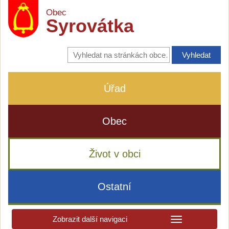
Obec
Syrovátka
Vyhledávání
na
stránkách
obce
Úřad
Obec
Život v obci
Ostatní
Zobrazit další navigaci