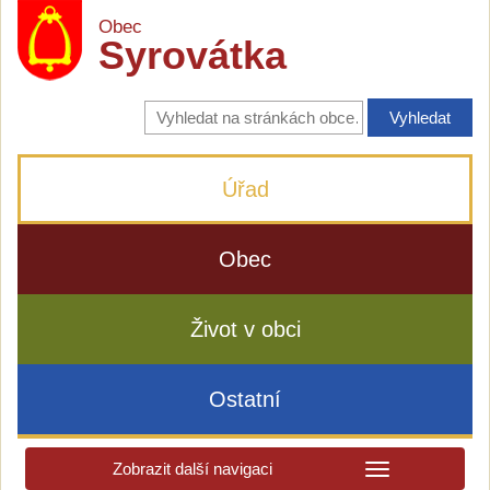
Obec
Syrovátka
Vyhledávání
na
stránkách
obce
Úřad
Obec
Život v obci
Ostatní
Zobrazit další navigaci