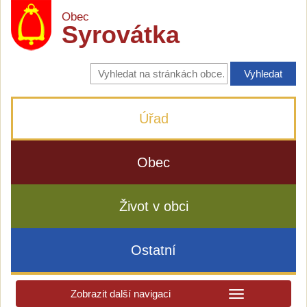
Obec
Syrovátka
Vyhledávání
na
stránkách
obce
Úřad
Obec
Život v obci
Ostatní
Zobrazit další navigaci