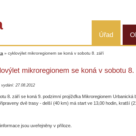
a
Úřad
O
ka
»
cyklovýlet mikroregionem se koná v sobotu 8. září
lovýlet mikroregionem se koná v sobotu 8. 
 vydání: 27.08.2012
otu 8. září se koná 9. podzimní projížďka Mikroregionem Urbanická b
připraveny dvě trasy - delší (40 km) má start ve 13,00 hodin, kratší (
 informace jsou uveřejněny v příloze.