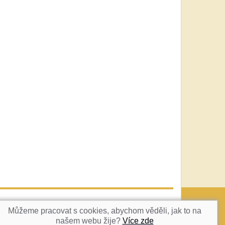
vatka@c-box.cz
NAHORU
Můžeme pracovat s cookies, abychom věděli, jak to na
našem webu žije?
Více zde