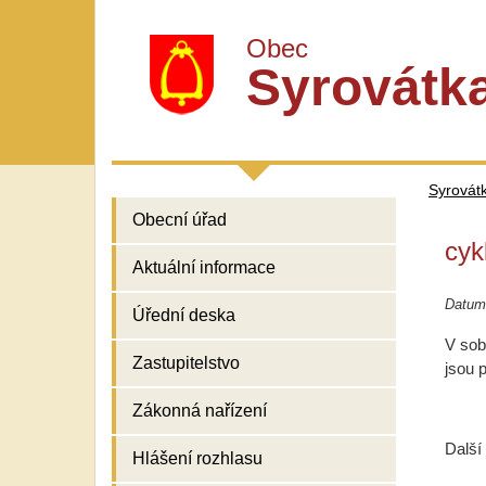
Obec
Syrovátk
Syrovát
Obecní úřad
cyk
Aktuální informace
Datum
Úřední deska
V sob
Zastupitelstvo
jsou 
Zákonná nařízení
Další
Hlášení rozhlasu