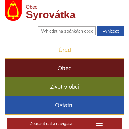
Obec
Syrovátka
Vyhledávání
na
stránkách
obce
Úřad
Obec
Život v obci
Ostatní
Zobrazit další navigaci