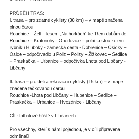
PRŮBĚH TRAS:
I. trasa – pro zdatné cyklisty (38 km) – v mapě značena
plnou čarou
Roudnice – Želí – lesem „Na horkách“ ke Třem dubům do
Roudnice – Kratonohy - Obědovice – polní cestou kolem
rybníku Hluboký - zámecká cesta - Dobřenice – Osičky –
Osice – odpočívadlo u Poliz – Polizy – Žižkovec – Sedlice
– Praskačka – Urbanice – odpočívka Lhota pod Libčany -
Libčany
II. trasa – pro děti a rekreační cyklisty (15 km) – v mapě
značena tečkovanou čarou
Roudnice -Lhota pod Libčany – Hubenice – Sedlice –
Praskačka – Urbanice – Hvozdnice - Libčany
CÍL: fotbalové hřiště v Libčanech
Pro všechny, kteří s námi pojednou, je v cíli připravena
odměna