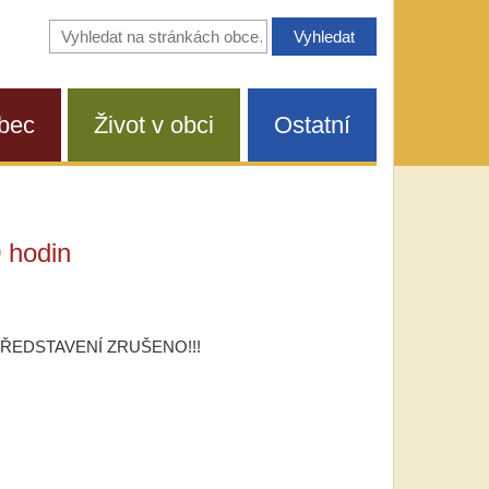
Vyhledávání
na
stránkách
obce
bec
Život v obci
Ostatní
0 hodin
PŘEDSTAVENÍ ZRUŠENO!!!