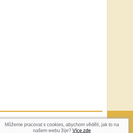
vatka@c-box.cz
NAHORU
Můžeme pracovat s cookies, abychom věděli, jak to na
našem webu žije?
Více zde