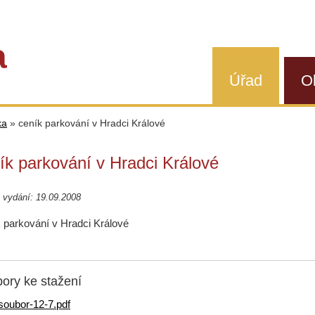
a
Úřad
O
ka
»
ceník parkování v Hradci Králové
ík parkování v Hradci Králové
 vydání: 19.09.2008
 parkování v Hradci Králové
ory ke stažení
soubor-12-7.pdf