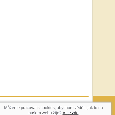
vatka@c-box.cz
NAHORU
Můžeme pracovat s cookies, abychom věděli, jak to na
našem webu žije?
Více zde