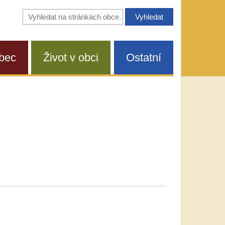
Vyhledávání
na
stránkách
obce
bec
Život v obci
Ostatní