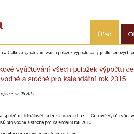
a
Úřad
O
ka
»
Celkové vyúčtování všech položek výpočtu ceny podle cenových př
kové vyúčtování všech položek výpočtu ce
 vodné a stočné pro kalendářní rok 2015
 vydání: 02.05.2016
a společnosti Královéhradecká provozní a.s. - Celkové vyúčtování 
isů pro vodné a stočné pro kalendářní rok 2015.
se týká pouze část výpočtu pro vodné.