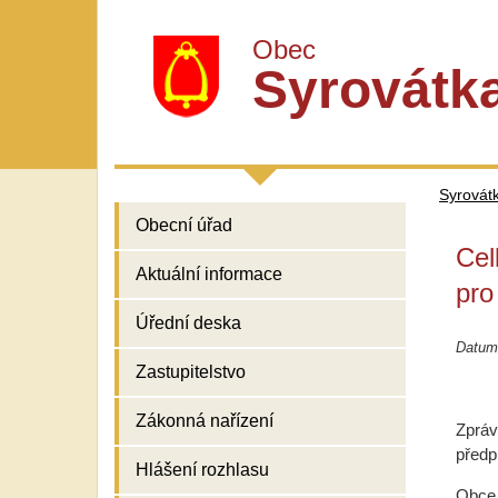
Obec
Syrovátk
Syrovát
Obecní úřad
Cel
Aktuální informace
pro
Úřední deska
Datum
Zastupitelstvo
Zákonná nařízení
Zpráv
předp
Hlášení rozhlasu
Obce 