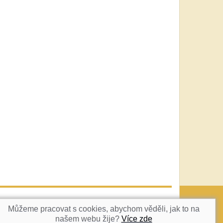
vatka@c-box.cz
NAHORU
Můžeme pracovat s cookies, abychom věděli, jak to na
našem webu žije?
Více zde