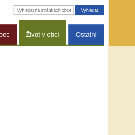
Vyhledávání
na
stránkách
obce
bec
Život v obci
Ostatní