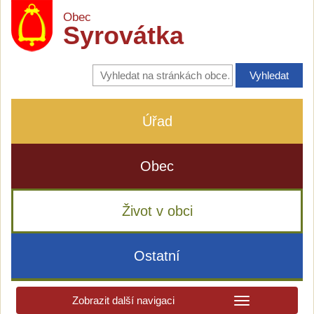
Obec
Syrovátka
Vyhledávání
na
stránkách
obce
Úřad
Obec
Život v obci
Ostatní
Zobrazit další navigaci