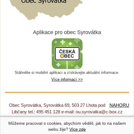
Aplikace pro obec Syrovátka
Stáhněte si mobilní aplikaci a získávejte aktuální informace.
Více informací >>
Obec Syrovátka, Syrovátka 69, 503 27 Lhota pod
NAHORU
Libčany tel.: 495 451 128 e-mail: ou.syrovatka@c-box.cz
Můžeme pracovat s cookies, abychom věděli, jak to na našem
Prohlášení o přístupnosti
|
Původní web
|
Nastavení cookies
webu žije?
Více zde