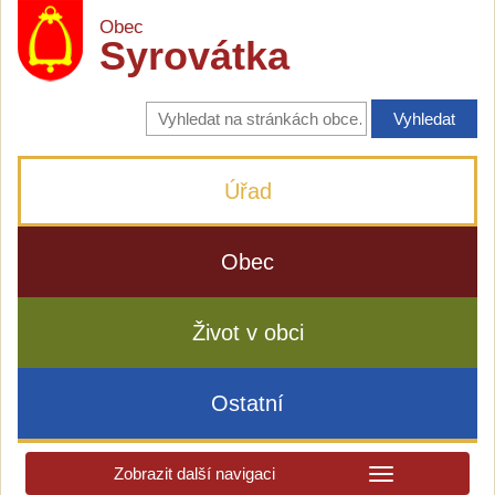
Obec
Syrovátka
Vyhledávání
na
stránkách
obce
Úřad
Obec
Život v obci
Ostatní
Zobrazit další navigaci