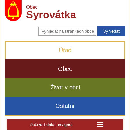
Obec
Syrovátka
Vyhledávání
na
stránkách
obce
Úřad
Obec
Život v obci
Ostatní
Zobrazit další navigaci