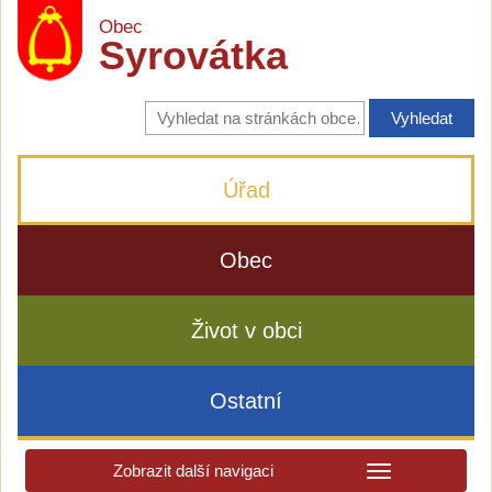
Obec
Syrovátka
Vyhledávání
na
stránkách
obce
Úřad
Obec
Život v obci
Ostatní
Zobrazit další navigaci