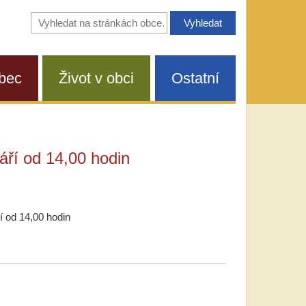
Vyhledávání
na
stránkách
obce
bec
Život v obci
Ostatní
září od 14,00 hodin
ří od 14,00 hodin