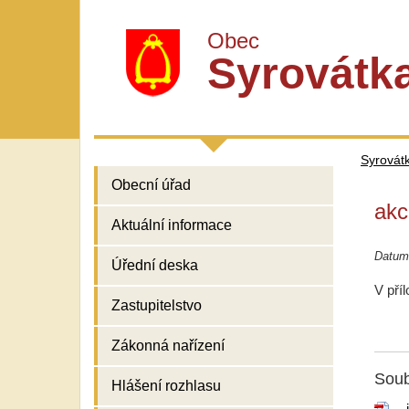
Obec
Syrovátk
Syrovát
Obecní úřad
akc
Aktuální informace
Datum
Úřední deska
V příl
Zastupitelstvo
Zákonná nařízení
Soub
Hlášení rozhlasu