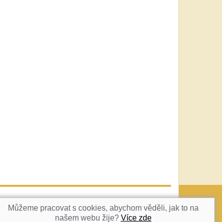
vatka@c-box.cz
NAHORU
Můžeme pracovat s cookies, abychom věděli, jak to na
našem webu žije?
Více zde