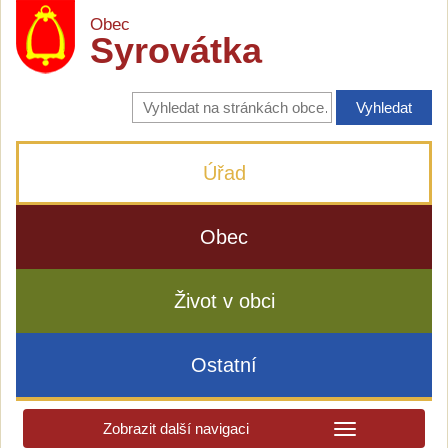
Obec
Syrovátka
Vyhledávání
na
stránkách
obce
Úřad
Obec
Život v obci
Ostatní
Zobrazit další navigaci