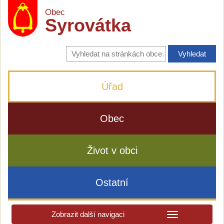
Obec
Syrovátka
Vyhledávání
na
stránkách
obce
Úřad
Obec
Život v obci
Ostatní
Zobrazit další navigaci