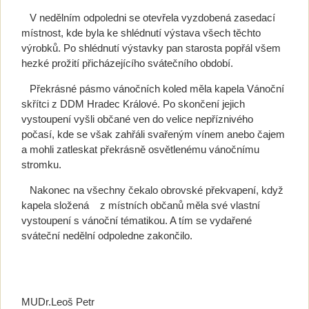
V nedělním odpoledni se otevřela vyzdobená zasedací
místnost, kde byla ke shlédnutí výstava všech těchto
výrobků. Po shlédnutí výstavky pan starosta popřál všem
hezké prožití přicházejícího svátečního období.
Překrásné pásmo vánočních koled měla kapela Vánoční
skřítci z DDM Hradec Králové. Po skončení jejich
vystoupení vyšli občané ven do velice nepříznivého
počasí, kde se však zahřáli svařeným vínem anebo čajem
a mohli zatleskat překrásně osvětlenému vánočnímu
stromku.
Nakonec na všechny čekalo obrovské překvapení, když
kapela složená z místních občanů měla své vlastní
vystoupení s vánoční tématikou. A tím se vydařené
sváteční nedělní odpoledne zakončilo.
MUDr.Leoš Petr