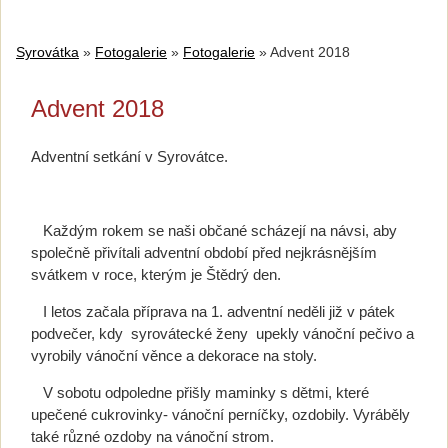
Syrovátka
»
Fotogalerie
»
Fotogalerie
»
Advent 2018
Advent 2018
Adventní setkání v Syrovátce.
Každým rokem se naši občané scházejí na návsi, aby
společně přivítali adventní období před nejkrásnějším
svátkem v roce, kterým je Štědrý den.
I letos začala příprava na 1. adventní neděli již v pátek
podvečer, kdy syrovátecké ženy upekly vánoční pečivo a
vyrobily vánoční věnce a dekorace na stoly.
V sobotu odpoledne přišly maminky s dětmi, které
upečené cukrovinky- vánoční perníčky, ozdobily. Vyráběly
také různé ozdoby na vánoční strom.