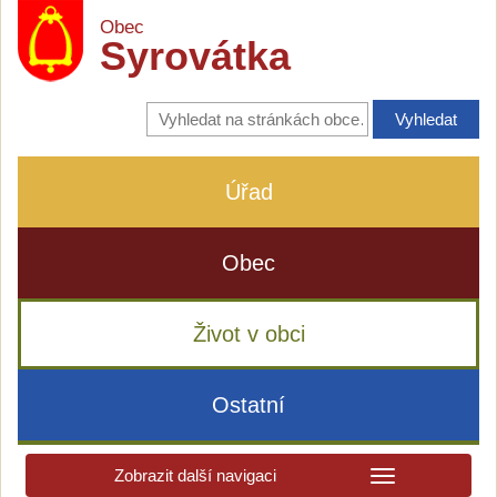
Obec
Syrovátka
Vyhledávání
na
stránkách
obce
Úřad
Obec
Život v obci
Ostatní
Zobrazit další navigaci