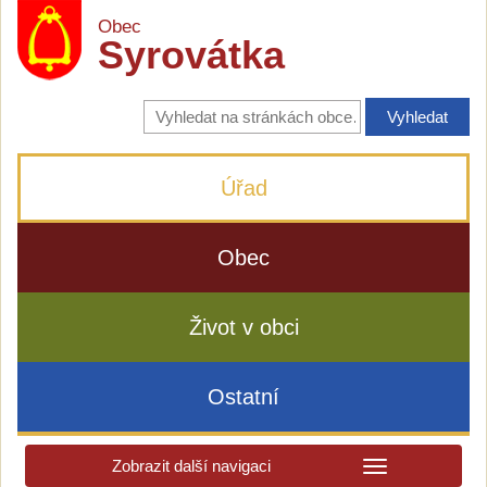
Obec
Syrovátka
Vyhledávání
na
stránkách
obce
Úřad
Obec
Život v obci
Ostatní
Zobrazit další navigaci