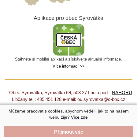
Aplikace pro obec Syrovátka
Stáhněte si mobilní aplikaci a získávejte aktuální informace.
Více informací >>
Obec Syrovátka, Syrovátka 69, 503 27 Lhota pod
NAHORU
Libčany tel.: 495 451 128 e-mail: ou.syrovatka@c-box.cz
Můžeme pracovat s cookies, abychom věděli, jak to na našem
Prohlášení o přístupnosti
|
Původní web
|
Nastavení cookies
webu žije?
Více zde