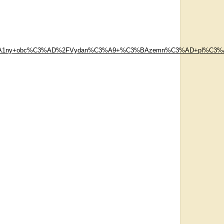
3%A1ny+obc%C3%AD%2FVydan%C3%A9+%C3%BAzemn%C3%AD+pl%C3%A