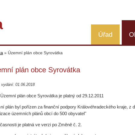
a
Úřad
O
ka
»
Územní plán obce Syrovátka
mní plán obce Syrovátka
 vydání: 01.06.2018
Územní plán obce Syrovátka je platný od 29.12.2011
í plán byl pořízen za finanční podpory Královéhradeckého kraje, z d
alizace územních plánů obcí do 500 obyvatel"
časnosti je platná ve verzi po Změně č. 2.