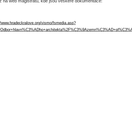
 na web magistrátu, kde jsou veškeré dokumentace:
//www.hradeckralove.org/vismo/fsmedia.asp?
FOdbor+hlavn%C3%ADho+architekta%2F%C3%9Azemn%C3%AD+pl%C