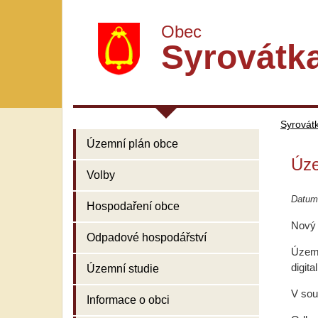
Obec
Syrovátk
Syrovát
Územní plán obce
Úze
Volby
Datum
Hospodaření obce
Nový 
Odpadové hospodářství
Územn
digit
Územní studie
V sou
Informace o obci