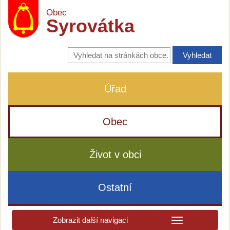
Obec
Syrovátka
Vyhledávání
na
stránkách
obce
Úřad
Obec
Život v obci
Ostatní
Zobrazit další navigaci